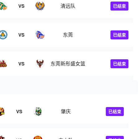
清远队
VS
已结束
东莞
VS
已结束
东莞新彤盛女篮
VS
已结束
肇庆
VS
已结束