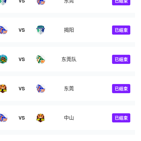
东莞
VS
已结束
揭阳
VS
已结束
东莞队
VS
已结束
东莞
VS
已结束
中山
VS
已结束