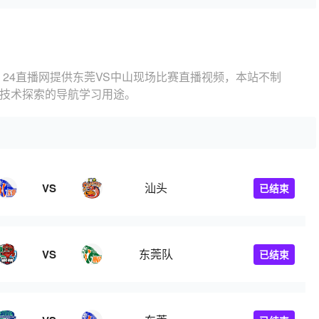
，24直播网提供东莞VS中山现场比赛直播视频，本站不制
为技术探索的导航学习用途。
汕头
VS
已结束
东莞队
VS
已结束