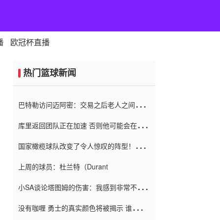
播
欧冠杯直播
热门篮球新闻
巴特勒访问迈阿密：交易之后老人之间的第
一场比赛 要解决热情的怨恨
库里返回团队正在加速 否则他可能会在下
一天回到场地！巴特勒迈阿密的纸牌游戏引
国家橄榄球队改变了令人惊叹的阵型！伊万
起了人们的关注
（Ivan
上周的球员：杜兰特（Durant
小SA谈论塔图姆的伤害：我感到非常不舒
服 不想看到这些我向他道歉
没有咖喱 勇士的真实颜色将被揭示 谁注意
到威金斯 他讨厌他的老老板