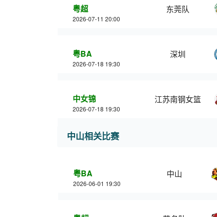
粤超
东莞队
2026-07-11 20:00
粤BA
深圳
2026-07-18 19:30
中女锦
江苏南钢女篮
2026-07-18 19:30
中山相关比赛
粤BA
中山
2026-06-01 19:30