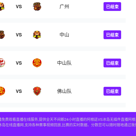
广州
VS
已结束
中山
VS
已结束
中山队
VS
已结束
佛山队
VS
已结束
岛直播免费观看直播在线服务,提供全天不间断24小时直播的阿根廷VS冰岛无插件直播阿
S冰岛在线直播网,支持各种赛事视频回放,比赛的实时数据、分数您可以随时随地通过我