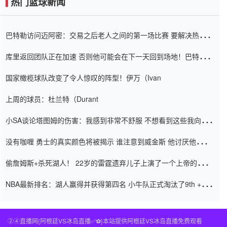
热门篮球新闻
巴特勒访问迈阿密：交易之后老人之间的第一场比赛 要解决热情的
怨恨
库里返回团队正在加速 否则他可能会在下一天回到场地！巴特勒迈
阿密的纸牌游戏引起了人们的关注
国家橄榄球队改变了令人惊叹的阵型！伊万（Ivan
上周的球员：杜兰特（Durant
小SA谈论塔图姆的伤害：我感到非常不舒服 不想看到这些我向他
道歉
没有咖喱 勇士的真实颜色将被揭示 谁注意到威金斯 他讨厌他的老
老板
偷詹姆斯+杀死湖人！ 22岁的雷霆遗弃儿子上演了一个上帝的剧
本：疯狂的反击争夺1亿元人民币的合同
NBA最新排名：湖人赢得并获得第四名 小牛队正式淘汰了9th + 76
人
②④直播网{阿根廷VS冰岛直播✅⚽️}本站提供阿根廷VS冰岛直播免费观看