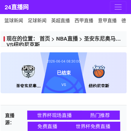
24直播网
篮球新闻
足球新闻
英超直播
西甲直播
意甲直播
德甲
现在的位置：
首页
>
NBA直播
>
圣安东尼奥马刺
VS纽约尼克斯
2026-06-04 08:30:00
已结束
VS
圣安东尼奥马刺
纽约尼克斯
世界杯现场直播
热门推荐
直播
源：
免费直播
世界杯免费直播