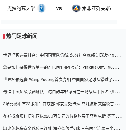
克拉约瓦大学
索非亚列夫斯基
VS
热门足球新闻
世界杯预选赛排名：中国国家队仍然以6分排名底部 进球差-13令人
震惊
您是如何获得世界第一的？巴西1-4阿根廷：Vinicius 0射击90分钟
内
世界杯预选赛-Wang Yudong首次亮相 中国国家足球队错过了世界
杯0-2
最佳中国超级联赛球队：港口的年轻球员在一场战斗中闻名 伊万放
弃了泰桑（Taishan）
3场比赛中有23张射门在底部 郭安无效传球 鸟儿被用来摆脱它
Setien痴迷于三名后卫
花钱找麻烦！切尔西以5200万美元的价格购买了菲利克斯 签了7年
并在半年内租了夏窗口
缺少英超联赛金靴位三连胜 海拉德落后6球 只有两个连续三个连续