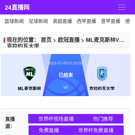
24直播网
篮球新闻
足球新闻
英超直播
西甲直播
意甲直播
德甲
现在的位置：
首页
>
欧冠直播
>
ML麦克斯林VS
克拉约瓦大学
2026-07-09 01:00:00
已结束
VS
ML麦克斯林
克拉约瓦大学
世界杯现场直播
热门推荐
直播
源：
免费直播
世界杯免费直播