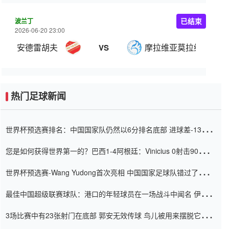
波兰丁
已结束
2026-06-20 23:00
安德雷胡夫
摩拉维亚莫拉维察
VS
热门足球新闻
世界杯预选赛排名：中国国家队仍然以6分排名底部 进球差-13令人
震惊
您是如何获得世界第一的？巴西1-4阿根廷：Vinicius 0射击90分钟
内
世界杯预选赛-Wang Yudong首次亮相 中国国家足球队错过了世界
杯0-2
最佳中国超级联赛球队：港口的年轻球员在一场战斗中闻名 伊万放
弃了泰桑（Taishan）
3场比赛中有23张射门在底部 郭安无效传球 鸟儿被用来摆脱它
Setien痴迷于三名后卫