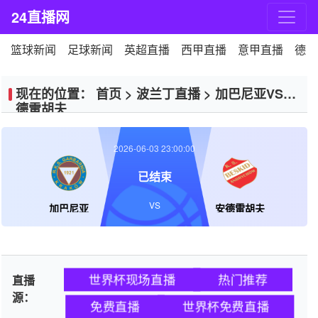
24直播网
篮球新闻
足球新闻
英超直播
西甲直播
意甲直播
德甲
现在的位置：
首页
>
波兰丁直播
>
加巴尼亚VS安
德雷胡夫
2026-06-03 23:00:00
已结束
VS
加巴尼亚
安德雷胡夫
世界杯现场直播
热门推荐
直播
源：
免费直播
世界杯免费直播