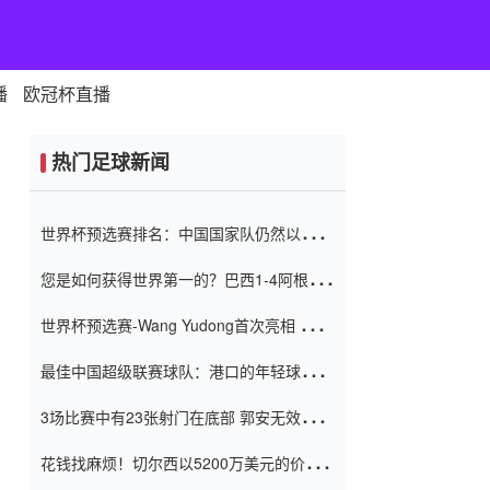
播
欧冠杯直播
热门足球新闻
世界杯预选赛排名：中国国家队仍然以6分
排名底部 进球差-13令人震惊
您是如何获得世界第一的？巴西1-4阿根
廷：Vinicius 0射击90分钟内
世界杯预选赛-Wang Yudong首次亮相 中国
国家足球队错过了世界杯0-2
最佳中国超级联赛球队：港口的年轻球员在
一场战斗中闻名 伊万放弃了泰桑
3场比赛中有23张射门在底部 郭安无效传球
（Taishan）
鸟儿被用来摆脱它 Setien痴迷于三名后卫
花钱找麻烦！切尔西以5200万美元的价格
购买了菲利克斯 签了7年 并在半年内租了夏