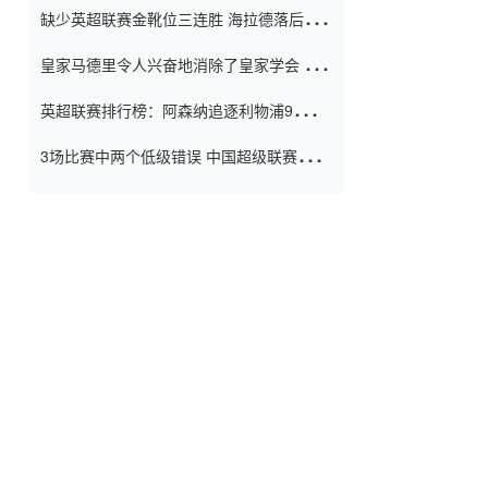
缺少英超联赛金靴位三连胜 海拉德落后6球
窗口
只有两个连续三个连续三靴
皇家马德里令人兴奋地消除了皇家学会 安
彭负责造成巨大的灾难！
英超联赛排行榜：阿森纳追逐利物浦9分 曼
联连续三件坏事
3场比赛中两个低级错误 中国超级联赛的前
守门员很老 是时候让位了 最好的继任者出
现