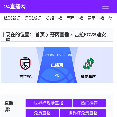
24直播网
篮球新闻
足球新闻
英超直播
西甲直播
意甲直播
德甲
现在的位置：
首页
>
芬丙直播
>
吉拉FCVS迪安学
院
2026-06-11 01:00:00
已结束
VS
吉拉FC
迪安学院
世界杯现场直播
热门推荐
直播
源：
免费直播
世界杯免费直播