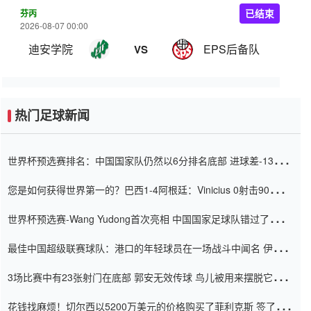
芬丙
已结束
2026-08-07 00:00
迪安学院
EPS后备队
VS
热门足球新闻
世界杯预选赛排名：中国国家队仍然以6分排名底部 进球差-13令人
震惊
您是如何获得世界第一的？巴西1-4阿根廷：Vinicius 0射击90分钟
内
世界杯预选赛-Wang Yudong首次亮相 中国国家足球队错过了世界
杯0-2
最佳中国超级联赛球队：港口的年轻球员在一场战斗中闻名 伊万放
弃了泰桑（Taishan）
3场比赛中有23张射门在底部 郭安无效传球 鸟儿被用来摆脱它
Setien痴迷于三名后卫
花钱找麻烦！切尔西以5200万美元的价格购买了菲利克斯 签了7年