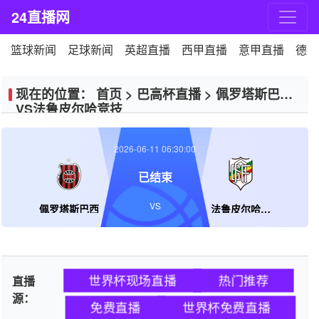
24直播网
篮球新闻
足球新闻
英超直播
西甲直播
意甲直播
德甲
现在的位置：
首页
>
巴高杯直播
>
佩罗塔斯巴西
VS法鲁皮尔哈竞技
2026-06-11 06:30:00
已结束
VS
佩罗塔斯巴西
法鲁皮尔哈竞技
世界杯现场直播
热门推荐
直播
源：
免费直播
世界杯免费直播