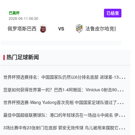
巴高杯
已结束
2026-06-11 06:30
佩罗塔斯巴西
法鲁皮尔哈竞技
VS
热门足球新闻
世界杯预选赛排名：中国国家队仍然以6分排名底部 进球差-13令人
震惊
您是如何获得世界第一的？巴西1-4阿根廷：Vinicius 0射击90分钟
内
世界杯预选赛-Wang Yudong首次亮相 中国国家足球队错过了世界
杯0-2
最佳中国超级联赛球队：港口的年轻球员在一场战斗中闻名 伊万放
弃了泰桑（Taishan）
3场比赛中有23张射门在底部 郭安无效传球 鸟儿被用来摆脱它
Setien痴迷于三名后卫