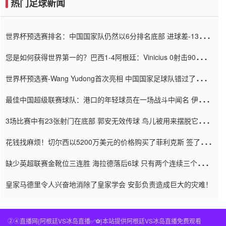
热门足球新闻
世界杯预选赛排名：中国国家队仍然以6分排名底部 进球差-13令人
震惊
您是如何获得世界第一的？巴西1-4阿根廷：Vinicius 0射击90分钟
内
世界杯预选赛-Wang Yudong首次亮相 中国国家足球队错过了世界
杯0-2
最佳中国超级联赛球队：港口的年轻球员在一场战斗中闻名 伊万放
弃了泰桑（Taishan）
3场比赛中有23张射门在底部 郭安无效传球 鸟儿被用来摆脱它
Setien痴迷于三名后卫
花钱找麻烦！切尔西以5200万美元的价格购买了菲利克斯 签了7年
并在半年内租了夏窗口
缺少英超联赛金靴位三连胜 海拉德落后6球 只有两个连续三个连续
三靴
皇家马德里令人兴奋地消除了皇家学会 安彭负责造成巨大的灾难！
②④直播网{阿根廷VS冰岛直播✅⚽️}本站提供阿根廷VS冰岛直播免费观看