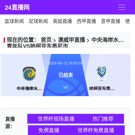
24直播网
篮球新闻
足球新闻
英超直播
西甲直播
意甲直播
德甲
现在的位置：
首页
>
澳威甲直播
>
中央海岸水手
青年队VS哈柯亚东悉尼市
2026-06-12 16:00:00
已结束
VS
中央海岸水手青年队
哈柯亚东悉尼市
世界杯现场直播
热门推荐
直播
源：
免费直播
世界杯免费直播