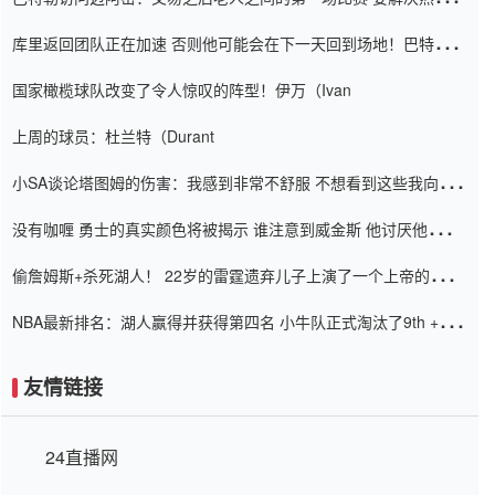
怨恨
库里返回团队正在加速 否则他可能会在下一天回到场地！巴特勒迈
阿密的纸牌游戏引起了人们的关注
国家橄榄球队改变了令人惊叹的阵型！伊万（Ivan
上周的球员：杜兰特（Durant
小SA谈论塔图姆的伤害：我感到非常不舒服 不想看到这些我向他
道歉
没有咖喱 勇士的真实颜色将被揭示 谁注意到威金斯 他讨厌他的老
老板
偷詹姆斯+杀死湖人！ 22岁的雷霆遗弃儿子上演了一个上帝的剧
本：疯狂的反击争夺1亿元人民币的合同
NBA最新排名：湖人赢得并获得第四名 小牛队正式淘汰了9th + 76
人
友情链接
24直播网