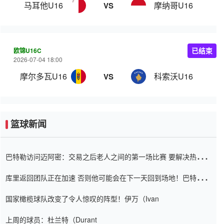
马耳他U16
摩纳哥U16
VS
欧锦U16C
已结束
2026-07-04 18:00
摩尔多瓦U16
科索沃U16
VS
篮球新闻
巴特勒访问迈阿密：交易之后老人之间的第一场比赛 要解决热情的
怨恨
库里返回团队正在加速 否则他可能会在下一天回到场地！巴特勒迈
阿密的纸牌游戏引起了人们的关注
国家橄榄球队改变了令人惊叹的阵型！伊万（Ivan
上周的球员：杜兰特（Durant