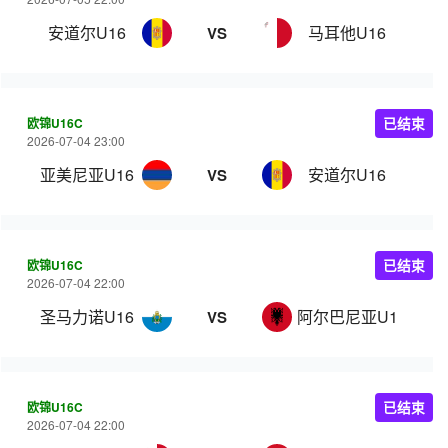
安道尔U16
马耳他U16
VS
欧锦U16C
已结束
2026-07-04 23:00
亚美尼亚U16
安道尔U16
VS
欧锦U16C
已结束
2026-07-04 22:00
圣马力诺U16
阿尔巴尼亚U16
VS
欧锦U16C
已结束
2026-07-04 22:00