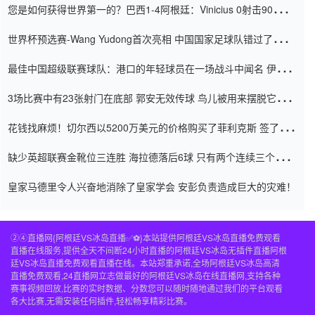
您是如何获得世界第一的？巴西1-4阿根廷：Vinicius 0射击90分钟
内
世界杯预选赛-Wang Yudong首次亮相 中国国家足球队错过了世界
杯0-2
最佳中国超级联赛球队：港口的年轻球员在一场战斗中闻名 伊万放
弃了泰桑（Taishan）
3场比赛中有23张射门在底部 郭安无效传球 鸟儿被用来摆脱它
Setien痴迷于三名后卫
花钱找麻烦！切尔西以5200万美元的价格购买了菲利克斯 签了7年
并在半年内租了夏窗口
缺少英超联赛金靴位三连胜 海拉德落后6球 只有两个连续三个连续
三靴
皇家马德里令人兴奋地消除了皇家学会 安彭负责造成巨大的灾难！
②④直播网{阿根廷VS冰岛直播✅⚽️}本站提供阿根廷VS冰岛直播免费观看
直播在线服务,提供全天不间断24小时直播的阿根廷VS冰岛无插件直播阿根
廷VS冰岛直播免费观看直播在线。本站郑重承诺,全场阿根廷VS冰岛高清
直播免费观看,24直播网立志做最好的阿根廷VS冰岛在线直播网,支持各种
赛事视频回放,比赛的实时数据、分数您可以随时随地通过我们的平台观看
各大比赛,无需安装任何插件,轻松畅享精彩比赛。