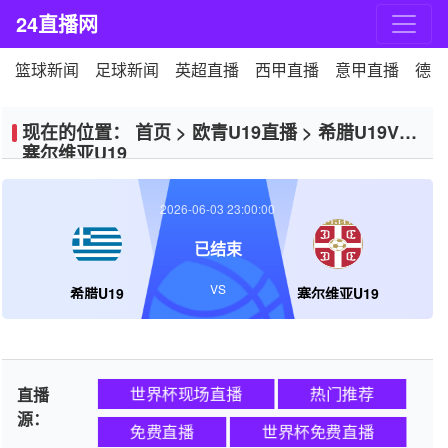
24直播网
篮球新闻
足球新闻
英超直播
西甲直播
意甲直播
德甲
现在的位置：
首页
>
欧青U19直播
>
希腊U19VS
塞尔维亚U19
2026-06-03 23:00:00
已结束
VS
希腊U19
塞尔维亚U19
世界杯现场直播
热门推荐
直播
源：
免费直播
世界杯免费直播