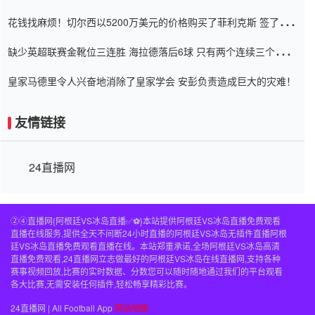
Setien痴迷于三名后卫
花钱找麻烦！切尔西以5200万美元的价格购买了菲利克斯 签了7年
并在半年内租了夏窗口
缺少英超联赛金靴位三连胜 海拉德落后6球 只有两个连续三个连续
三靴
皇家马德里令人兴奋地消除了皇家学会 安彭负责造成巨大的灾难！
友情链接
24直播网
②④直播网{阿根廷VS冰岛直播✅⚽️}本站提供阿根廷VS冰岛直播免费观看
直播在线服务,提供全天不间断24小时直播的阿根廷VS冰岛无插件直播阿根
廷VS冰岛直播免费观看直播在线。本站郑重承诺,全场阿根廷VS冰岛高清
直播免费观看,24直播网立志做最好的阿根廷VS冰岛在线直播网,支持各种
赛事视频回放,比赛的实时数据、分数您可以随时随地通过我们的平台观看
各大比赛,无需安装任何插件,轻松畅享精彩比赛。
24直播网 | All Football App
网站地图