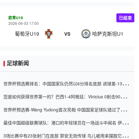
欧青U19
已结束
2026-06-03 17:00
葡萄牙U19
哈萨克斯坦U19
VS
足球新闻
世界杯预选赛排名：中国国家队仍然以6分排名底部 进球差-13令人
震惊
您是如何获得世界第一的？巴西1-4阿根廷：Vinicius 0射击90分钟
内
世界杯预选赛-Wang Yudong首次亮相 中国国家足球队错过了世界
杯0-2
最佳中国超级联赛球队：港口的年轻球员在一场战斗中闻名 伊万放
弃了泰桑（Taishan）
3场比赛中有23张射门在底部 郭安无效传球 鸟儿被用来摆脱它