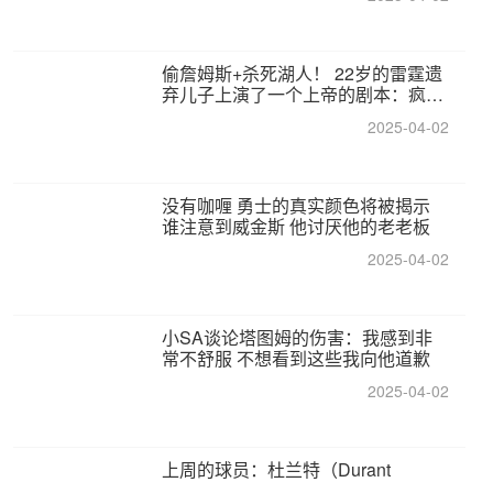
偷詹姆斯+杀死湖人！ 22岁的雷霆遗
弃儿子上演了一个上帝的剧本：疯狂
的反击争夺1亿元人民币的合同
2025-04-02
没有咖喱 勇士的真实颜色将被揭示
谁注意到威金斯 他讨厌他的老老板
2025-04-02
小SA谈论塔图姆的伤害：我感到非
常不舒服 不想看到这些我向他道歉
2025-04-02
上周的球员：杜兰特（Durant