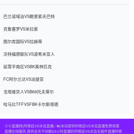
巴兰诺域治VS鲍里索夫巴特
克鲁塞罗VS米拉索
图尔库国际VS拉赫蒂
沃特福德联队VS波希米亚人
延雪平南区VSBK奥林匹克
FC阿尔兰达VS派提亚
戈塔维京人VSB68托夫蒂尔
哈马比TFFVSFBK卡尔斯塔德
②④直播网{阿根廷VS冰岛直播✅⚽️}本站提供阿根廷VS冰岛直播免费观看
直播在线服务,提供全天不间断24小时直播的阿根廷VS冰岛无插件直播阿根