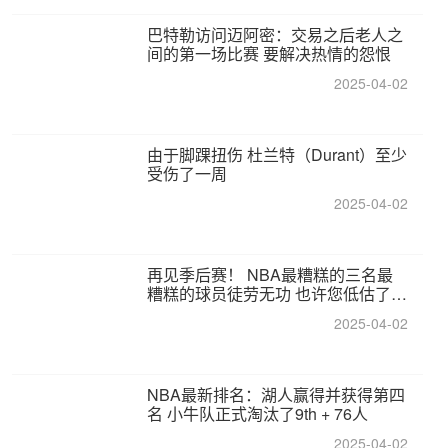
巴特勒访问迈阿密：交易之后老人之
间的第一场比赛 要解决热情的怨恨
2025-04-02
由于脚踝扭伤 杜兰特（Durant）至少
受伤了一周
2025-04-02
再见季后赛！ NBA最糟糕的三名最
糟糕的球员徒劳无功 也许您低估了硬
化
2025-04-02
NBA最新排名：湖人赢得并获得第四
名 小牛队正式淘汰了9th + 76人
2025-04-02