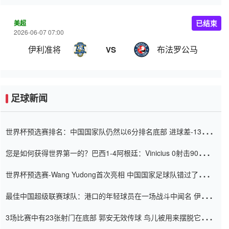
美超
已结束
2026-06-07 07:00
伊利准将
布法罗公马
VS
足球新闻
世界杯预选赛排名：中国国家队仍然以6分排名底部 进球差-13令人
震惊
您是如何获得世界第一的？巴西1-4阿根廷：Vinicius 0射击90分钟
内
世界杯预选赛-Wang Yudong首次亮相 中国国家足球队错过了世界
杯0-2
最佳中国超级联赛球队：港口的年轻球员在一场战斗中闻名 伊万放
弃了泰桑（Taishan）
3场比赛中有23张射门在底部 郭安无效传球 鸟儿被用来摆脱它
Setien痴迷于三名后卫