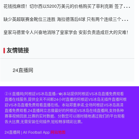
花钱找麻烦！切尔西以5200万美元的价格购买了菲利克斯 签了7年
并在半年内租了夏窗口
缺少英超联赛金靴位三连胜 海拉德落后6球 只有两个连续三个连续
三靴
皇家马德里令人兴奋地消除了皇家学会 安彭负责造成巨大的灾难！
友情链接
24直播网
②④直播网{阿根廷VS冰岛直播✅⚽️}本站提供阿根廷VS冰岛直播免费观看
直播在线服务,提供全天不间断24小时直播的阿根廷VS冰岛无插件直播阿根
廷VS冰岛直播免费观看直播在线。本站郑重承诺,全场阿根廷VS冰岛高清
直播免费观看,24直播网立志做最好的阿根廷VS冰岛在线直播网,支持各种
赛事视频回放,比赛的实时数据、分数您可以随时随地通过我们的平台观看
各大比赛,无需安装任何插件,轻松畅享精彩比赛。
24直播网 | All Football App
网站地图